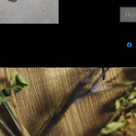
trois t
métal a
Déj
.
Largeu
Hauteu
Longueu
plastro
.
Détails
Fermoir
Chaîne 
Matéria
vieilli
Poids :
.
Mes cré
artisan