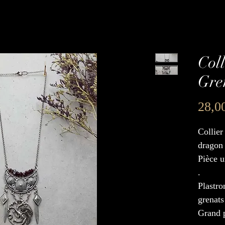
Col
Gre
28,0
Collier
dragon
Pièce 
.
Plastro
grenats
Grand 