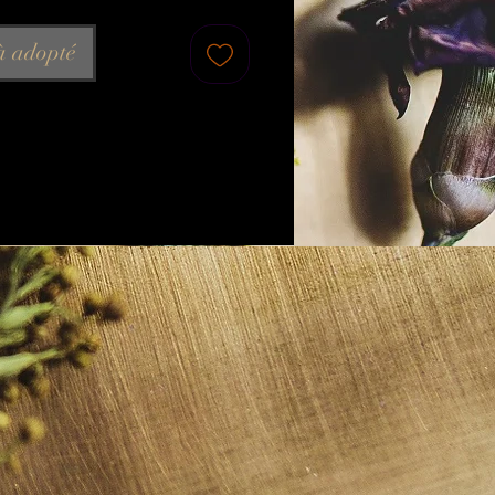
êtes, gouttes et losanges en
rgenté vieilli
à adopté
r : 5cm
r : 8cm
r de la chaîne : 40cm, le
n arrive au dessus de la poitrine
 produits :
 classique
à mailles rondes
ux : grenats, métal argenté
, acier inoxydable
 26g
ations sont fabriquées
alement dans ma Tanière-