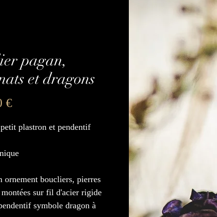
lier pagan,
nats et dragons
Prix
0 €
 petit plastron et pendentif
unique
n ornement boucliers, pierres
 montées sur fil d'acier rigide
pendentif symbole dragon à